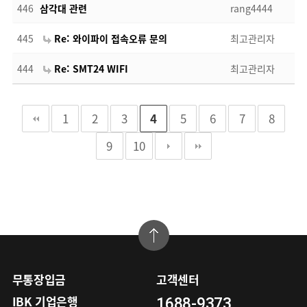
446
삼각대 관련
rang4444
445
Re: 와이파이 접속오류 문의
최고관리자
444
Re: SMT24 WIFI
최고관리자
1
2
3
4
5
6
7
8
9
10
무통장입금
고객센터
IBK 기업은행
1688-9373