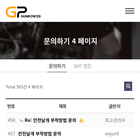
문의하기 4 페이지
문의하기
SMT 랭킹
Total 503건
4 페이지
번호
제목
글쓴이
458
Re: 안전날개 부착방법 문의
최고관리자
457
안전날개 부착방법 문의
sejun9