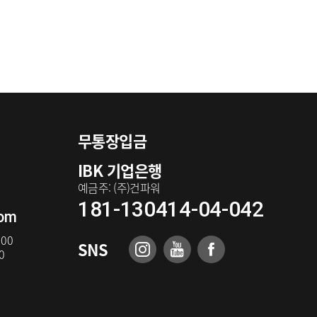
무통장입금
IBK 기업은행
예금주: (주)건파워
181-130414-04-042
com
:00
SNS
0