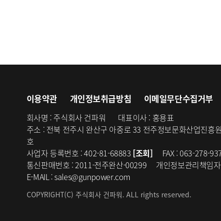
이용약관
개인정보취급방침
이메일무단수집거부
회사명 :
주식회사 건파워
대표이사 :
홍용표
주소 :
전북 전주시 완산구 아중로 33 전주정보문화산업진흥
호
사업자 등록번호 :
402-81-68883
[조회]
FAX :
063-278-93
통신판매번호 :
2011-전주완산-00299
개인정보관리책임자 
E-MAIL :
sales@gunpower.com
COPYRIGHT(C) 주식회사 건파워. ALL rights reserved.