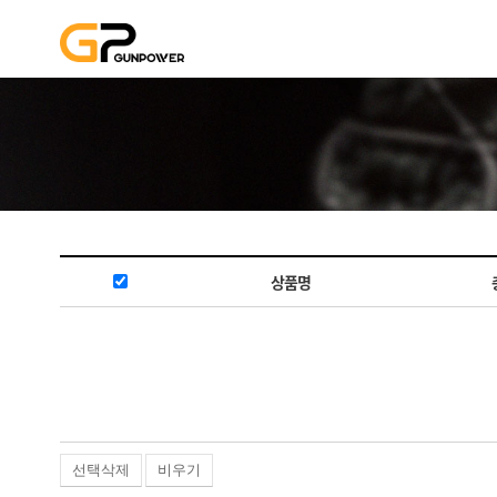
상품명
선택삭제
비우기