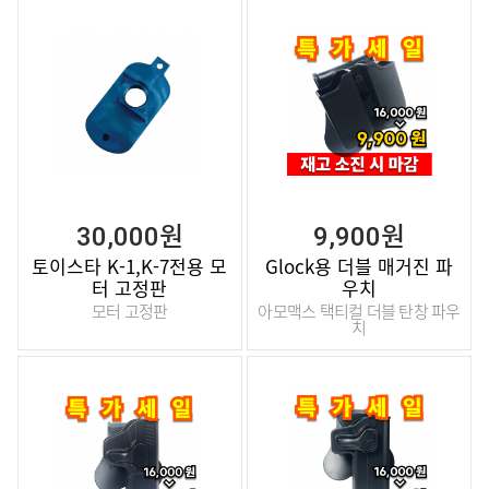
30,000원
9,900원
토이스타 K-1,K-7전용 모
Glock용 더블 매거진 파
터 고정판
우치
모터 고정판
아모맥스 택티컬 더블 탄창 파우
치