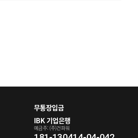
무통장입금
IBK 기업은행
예금주: (주)건파워
181-130414-04-042