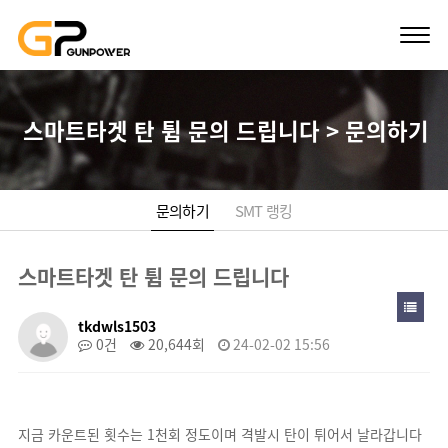
스마트타겟 탄 튐 문의 드립니다 > 문의하기
문의하기
SMT 랭킹
스마트타겟 탄 튐 문의 드립니다
tkdwls1503
0건
20,644회
24-02-02 15:56
지금 카운트된 횟수는 1천회 정도이며 격발시 탄이 튀어서 날라갑니다