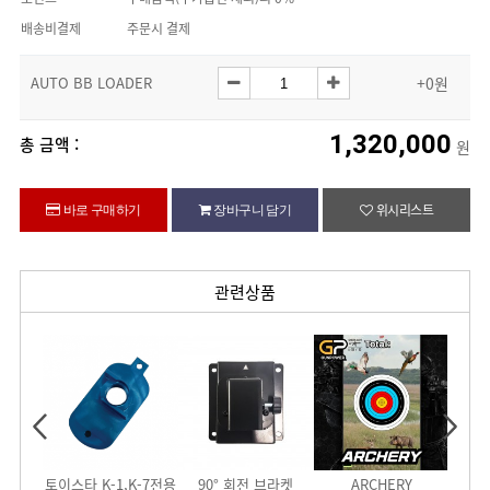
배송비결제
주문시 결제
AUTO BB LOADER
+0원
1,320,000
총 금액 :
원
위시리스트
바로 구매하기
장바구니 담기
관련상품
00발)
토이스타 K-1,K-7전용
90° 회전 브라켓
ARCHERY
SH