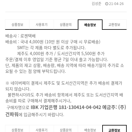
김성준
21-04-26
상품정보
사용후기
상품문의
교환정보
배송정보
배송사 : 로젠택배
배송비 : 국내 4,000원 (10만 원 이상 구매 시 무료배송)
SMT는 각 제품 마다 별도로 추가됩니다.
제주도 4,000원 추가 / 도서산간지역 5,500원 추가
주문/결제 이후 영업일 기준 평균 7일 이내 출고 가능합니다.
단, 제품의 재고 상황, 배송량, 배송 지역에 따라 배송기일이 추가로 소
요될 수 있는 점 양해 부탁드립니다.
※ 네이버페이 결제시 제주도 및 도서산간지역은 추가 배송비 결제가
되지 않습니다.
불편하시더라도 추가 배송비 항목에서 제주도 또는 도서산간지역 배
송비를 따로 구매해서 결제해주시거나,
IBK 기업은행 181-130414-04-042 예금주: (주)
구매자명으로
건파워
에 입금해주시기 바랍니다.
상품정보
사용후기
상품문의
배송정보
교환정보